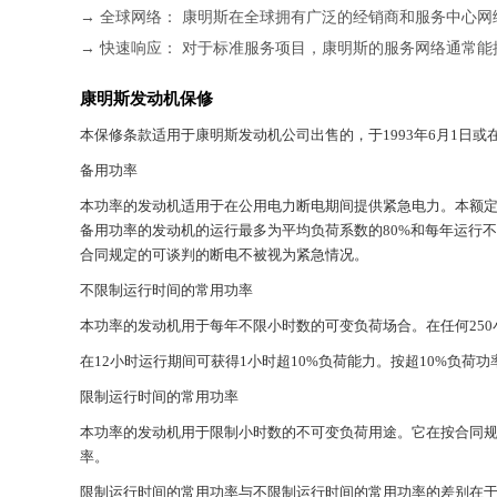
→ 全球网络： 康明斯在全球拥有广泛的经销商和服务中心
→ 快速响应： 对于标准服务项目，康明斯的服务网络通常
康明斯发动机保修
本保修条款适用于康明斯发动机公司出售的，于
1993年6月1
备用功率
本功率的发动机适用于在公用电力断电期间提供紧急电力。本额
备用功率的发动机的运行最多为平均负荷系数的
80%和每年运行
合同规定的可谈判的断电不被视为紧急情况。
不限制运行时间的常用功率
本功率的发动机用于每年不限小时数的可变负荷场合。在任何
25
在
12小时运行期间可获得1小时超10%负荷能力。按超10%负荷
限制运行时间的常用功率
本功率的发动机用于限制小时数的不可变负荷用途。它在按合同
率。
限制运行时间的常用功率与不限制运行时间的常用功率的差别在