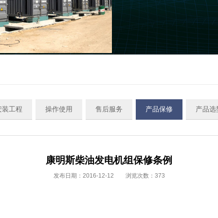
安装工程
操作使用
售后服务
产品保修
产品选
康明斯柴油发电机组保修条例
发布日期：2016-12-12 浏览次数：
373