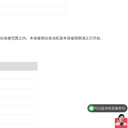
不在保修范围之内。本保修期自发动机基本保修期期满之日开始，
可以提供租赁服务吗
可以提供柴发询价吗