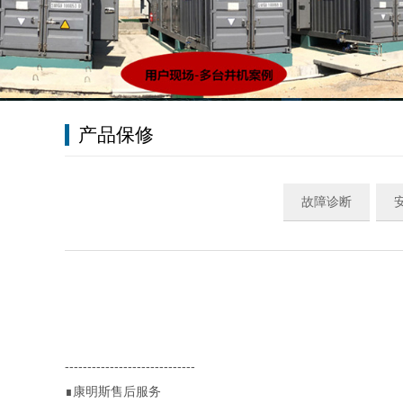
产品保修
故障诊断
-----------------------------
∎康明斯售后服务