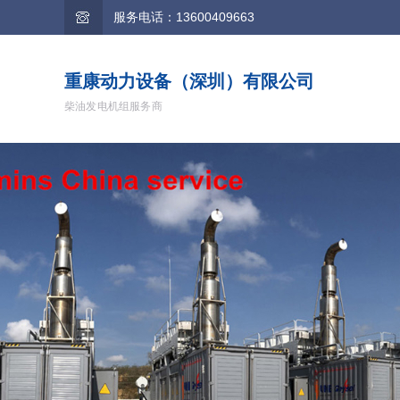
服务电话：13600409663
重康动力设备（深圳）有限公司
柴油发电机组服务商