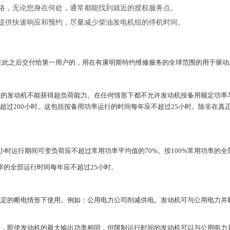
网络，无论您身在何处，通常都能找到就近的授权服务点。
能提供快速响应和预约，尽量减少柴油发电机组的停机时间。
日或在此之后交付给第一用户的，用在有康明斯特约维修服务的全球范围的用于驱
定的发动机不能获得超负荷能力。在任何情形下都不允许发动机按备用额定功率
不超过200小时。这包括按备用功率运行的时间每年应不超过25小时。除非在
0小时运行期间可变负荷应不超过常用功率平均值的70%。按100%常用功率的全
功率的全部运行时间每年应不超过25小时。
规定的断电情形下使用。例如：公用电力公司削减供电。发动机可与公用电力并
于，即使发动机的最大输出功率相同，但限制运行时间的发动机可以与公用电力