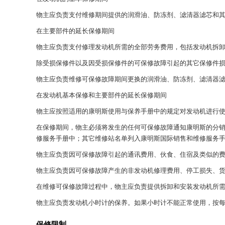
物主应负责支付维修期间提供的润滑油、防冻剂、滤清器滤芯和
在主要部件的延长保修期间
物主应负责支付修理发动机所需的全部劳务费用，包括发动机拆
除受损保修件以及因受损保修件的可保修故障引起的其它保修件
物主应负责维修可保修故障期间更换的润滑油、防冻剂、滤清器
在发动机基本保修和主要部件的延长保修期间
物主应按照适用的康明斯使用与保养手册中的规定对发动机进行
在保修期间，物主必须将发生的任何可保修故障通知康明斯的分
修服务手册中；其它维修站名单列入康明斯国际销售和维修服务
物主应负责因可保修故障引起的通讯费用、伙食、住宿及类似的
物主应负责因可保修故障产生的非发动机修理费用、停工损失、
在维修可保修故障过程中，物主应负责提供拆卸和安装发动机所
物主应负责发动机小时计的保养。如果小时计不能正常使用，按
保修限制