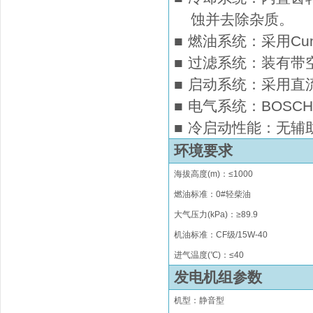
蚀并去除杂质。
■
燃油系统：采用Cu
■
过滤系统：装有带
■
启动系统：采用直
■
电气系统：BOS
■
冷启动性能：无辅
环境要求
海拔高度
(m)
：
≤
1000
燃油标准：0#轻柴油
大气压力(kPa)：≥89.9
机油标准：CF级/15W-40
进气温度(℃)：
≤
40
发电机组参数
机型：静音型