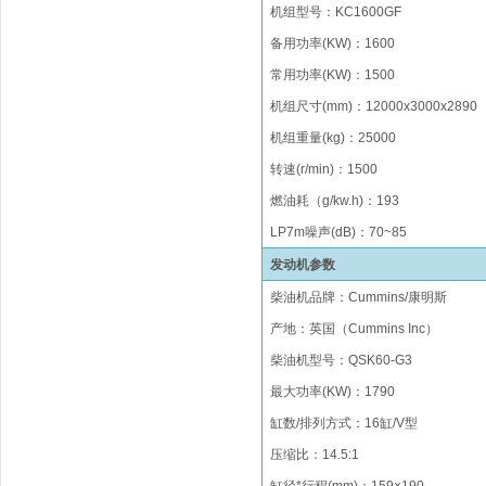
机组型号
：
KC
1600GF
备用功率
(KW)
：
1600
常用功率
(KW)
：
1500
机组尺寸(mm)
：
12
0
0
0x
3000
x
2890
机组重量(kg)
：
25000
转速(r/min)
：
1500
燃油
耗（
g/kw.h)
：
193
LP
7
m
噪声(dB)：70~85
发动机参数
柴油机品牌
：
Cummins/
康明斯
产地：
英国（
Cummins Inc
）
柴油机型号
：
QSK60-G3
最大功率(KW)：1790
缸数/排列方式
：
16
缸/
V型
压缩比
：
1
4.5
:1
缸径*行程(mm)
：
1
59
×
190