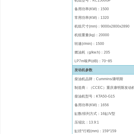
机组型号
：
KC
1500GF
备用功率
(KW)
：
1500
常用功率
(KW)
：
1320
机组尺寸(mm)
：
9000x2800x
2890
机组重量(kg)
：
20000
转速(r/min)
：
1500
燃油
耗（
g/kw.h)
：
205
LP
7
m
噪声(dB)：70~85
发动机参数
柴油机品牌
：
Cummins/
康明斯
制造商：（
CCEC）重庆
康明斯发动
柴油机型号
：
KTA50-G15
备用功率(KW)：1656
缸数/排列方式
：
16
缸/
V型
压缩比
：
1
3.9
:1
缸径*行程(mm)
：
1
59
*15
9