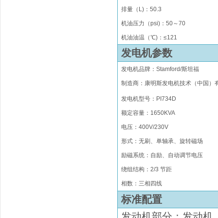
排量（
L)
：
50.3
机油压力（psi)：50
～
70
机油油温（℃)：≤121
发电机参数
发电机品牌
：
Stamford/
斯坦福
制造商：康明斯发电机技术（中国）
发电机型号：PI734D
额定容量：1650KVA
电压：400V/230V
形式
：无刷
、单轴承、旋转磁场
励磁系统
：
自励、自动调节电压
绕组结构
：
2/3 节距
相数：三相四线
标准配置
发动机部分：发动机