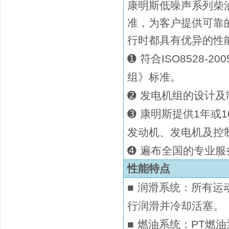
康明斯低噪声系列
柴
准，为客户提供可靠
行时都具有优异的性
➊
符合ISO8528-2
组》标准。
➋
发电机组的设计及制造
➌
康明斯提供
1年或1
发动机、发电机及控
➍
遍布全国的专业服
性能特点
■
润滑系统：所有运
行润滑并冷却活塞
。
■
燃油系统：P
T燃油