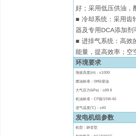
好；采用低压供油
■
冷却系统：采用齿
器及专用DCA添
■
进排气系统：高效的H
能量，提高效率；空
环境要求
海拔高度
(m)
：
≤
1000
燃油标准：0#轻柴油
大气压力(kPa)：≥89.9
机油标准：CF级/15W-40
进气温度(℃)：
≤
40
发电机组参数
机型：静音型