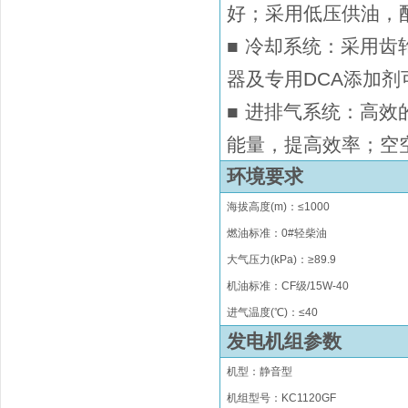
好；采用低压供油
■
冷却系统：采用齿
器及专用DCA添
■
进排气系统：高效的H
能量，提高效率；空
环境要求
海拔高度
(m)
：
≤
1000
燃油标准：0#轻柴油
大气压力(kPa)：≥89.9
机油标准：CF级/15W-40
进气温度(℃)：
≤
40
发电机组参数
机型：静音型
机组型号
：
KC
1120GF