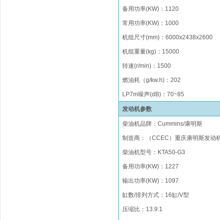
备用功率
(KW)
：
1120
常用功率
(KW)
：
1000
机组尺寸(mm)
：
6000x24
38
x2600
机组重量(kg)
：
15000
转速(r/min)
：
1500
燃油
耗（
g/kw.h)
：
202
LP
7
m
噪声(dB)：70~85
发动机参数
柴油机品牌
：
Cummins/
康明斯
制造商：（
CCEC）重庆
康明斯发动
柴油机型号
：
KTA50-G3
备用功率(KW)：1227
输出功率(KW)：1097
缸数/排列方式
：
16
缸/
V型
压缩比
：
1
3.9
:1