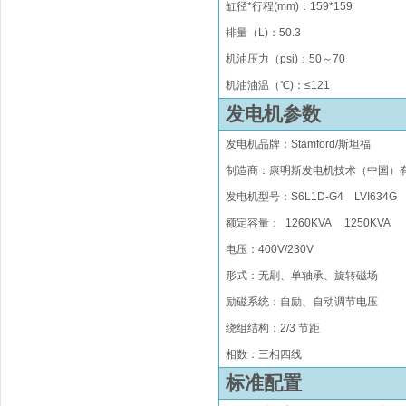
缸径*行程(mm)
：
1
59
*15
9
排量（
L)
：
50.3
机油压力（psi)：50
～
70
机油油温（℃)：≤121
发电机参数
发电机品牌
：
Stamford/
斯坦福
制造商：康明斯发电机技术（中国）
发电机型号：
S6L1D-
G
4
LVI634G
额定容量： 1260KVA 1250KVA
电压：400V/230V
形式
：无刷
、单轴承、旋转磁场
励磁系统
：
自励、自动调节电压
绕组结构
：
2/3 节距
相数：三相四线
标准配置