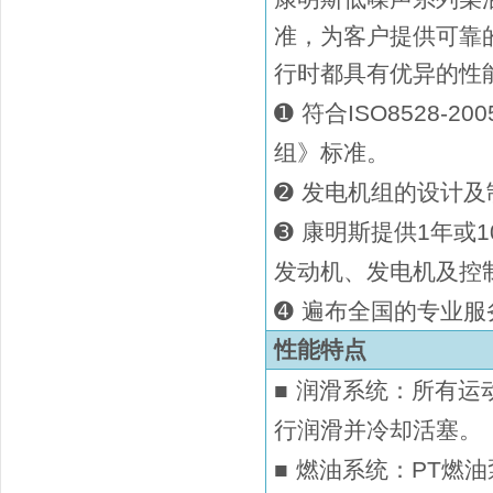
准，为客户提供可靠
行时都具有优异的性
➊
符合ISO8528-2
组》标准。
➋
发电机组的设计及制造
➌
康明斯提供
1年或1
发动机、发电机及控
➍
遍布全国的专业服
性能特点
■
润滑系统：所有运
行润滑并冷却活塞
。
■
燃油系统：P
T燃油