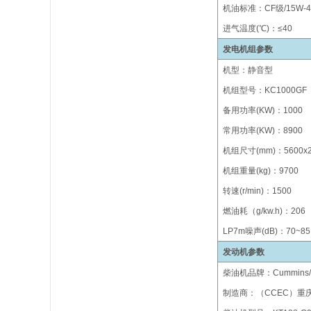
机油标准：CF级/15W-4
进气温度(℃)：
≤
40
发电机组参数
机型：静音型
机组型号
：
KC
1000GF
备用功率
(KW)
：
1000
常用功率
(KW)
：
8900
机组尺寸(mm)
：
5600x
机组重量(kg)
：
9700
转速(r/min)
：
1500
燃油
耗（
g/kw.h)
：
206
LP
7
m
噪声(dB)：70~85
发动机参数
柴油机品牌
：
Cummins
制造商：（
CCEC）重