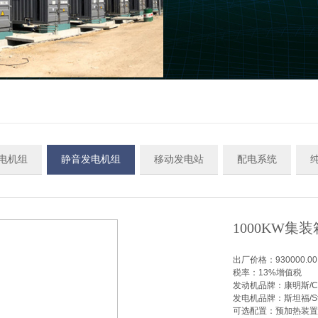
电机组
静音发电机组
移动发电站
配电系统
1000KW集
出厂价格：
930000.00
税率：
13%增值税
发动机品牌：
康明斯/C
发电机品牌：
斯坦福/St
可选配置：
预加热装置