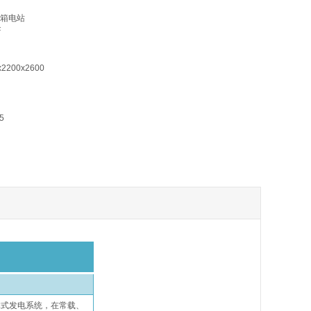
箱电站
F
200x2600
5
体式发电系统，在常载、