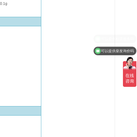
.1g
可以提供柴发询价吗