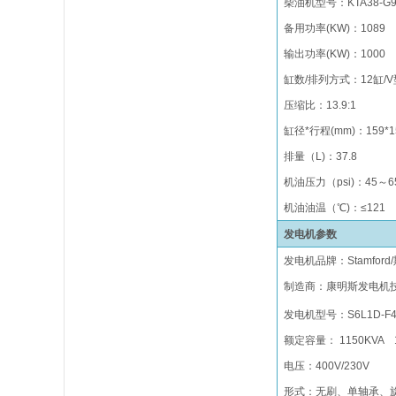
柴油机型号
：
KTA38-G
备用功率(KW)：1089
输出功率(KW)：1000
缸数/排列方式
：
12
缸/
V
压缩比
：
1
3.9
:1
缸径*行程(mm)
：
1
59
*1
排量（
L)
：
37.8
机油压力（psi)：45
～
6
机油油温（℃)：≤121
发电机参数
发电机品牌
：
Stamford/
制造商：康明斯发电机
发电机型号：
S6L1D-
F
额定容量： 1150KVA 1
电压：400V/230V
形式
：无刷
、单轴承、