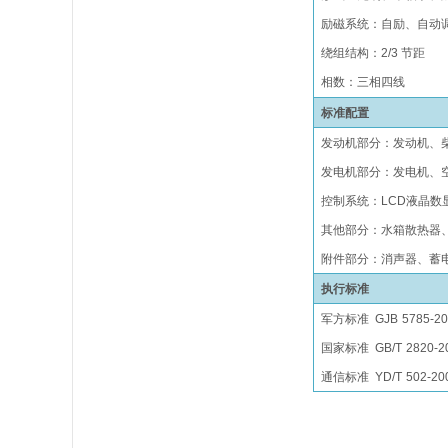
励磁系统
：
自励、自动
绕组结构
：
2/3 节距
相数：三相四线
标准配置
发动机部分：发动机、
发电机部分：发电机、
控制系统：
LCD液晶数
其他部分：水箱散热器
附件部分：消声器、蓄
执行标准
军方标准
GJB
5785-2
国家
标准
GB/T
2820
-2
通信标准
YD/T
502-20