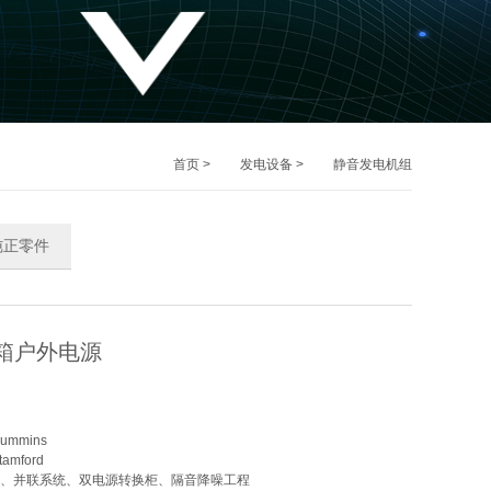
首页
>
发电设备
>
静音发电机组
纯正零件
装箱户外电源
ummins
amford
、并联系统、双电源转换柜、隔音降噪工程