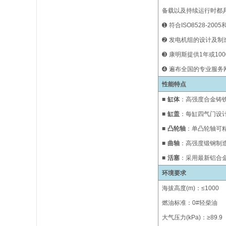
备载以及持续运行时都
➊
符合ISO8528-20
➋
发电机组的设计及制造单
➌
康明斯提供
1年或10
➍
遍布全国的专业服务
性能特点
■
缸体
：高强度合金铸
■
缸盖
：每缸四气门设
■
凸轮轴
：单凸轮轴可
■
曲轴
：高强度锻钢制
■
活塞
：采用最新铝合
环境要求
海拔高度
(m)
：
≤
1000
燃油标准：0#轻柴油
大气压力(kPa)：≥89.9