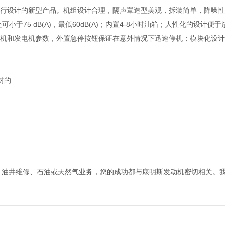
行设计的新型产品。机组设计合理，隔声罩造型美观，拆装简单，降噪性
米处可小于75 dB(A)，最低60dB(A)；内置4-8小时油箱；人性化的
机和发电机参数，外置急停按钮保证在意外情况下迅速停机；模块化设计
封的
、油井维修、石油或天然气业务，您的成功都与康明斯发动机密切相关。