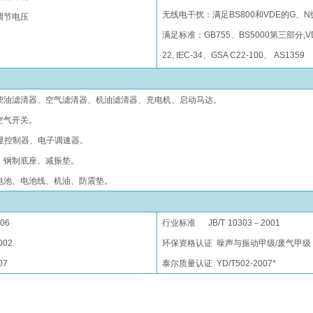
无线电干扰
：
满足BS800和VDE的G、N
调节电压
满足标准
：
GB755、BS5000第三部分,VD
22, IEC-34、GSA C22-100、 AS1359
柴油
滤清器
、空气
滤清器
、机油
滤清器
、充电
机
、启动马达
。
空气开关
。
显控制
器、电子调速器。
、钢制底座、减振垫
。
电池、电池线、机油、防震垫。
006
行业标准
JB/T
10303－2001
002
环保资格认证
噪声与振动甲级/废气甲级
07
泰尔质量认证
YD/T502-2007*