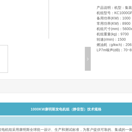
产品说明：
机型：集装
机组型号：KC1000G
备用功率(KW)：1000
常用功率(KW)：8900
机组尺寸(mm)：5600x2
机组重量(kg)：9700
转速(r/min)：1500
燃油耗（g/kw.h)：206
LP7m噪声(dB)：70~8
1000KW康明斯发电机组（静音型）技术规格
发电机组采用康明斯全球统一设计、生产和测试标准，为客户提供可靠的、集成的一