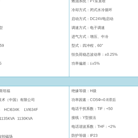
9
燃油系统：PT泵直喷
冷却方式
：
闭式水冷循环
启动方式
：
DC24V电启动
型
调速方式：电子调速
进气方式：增压、中冷
5
9
型式：
四冲程
，
60°
恒负荷稳态波动率：±0.25%
5
功率偏差：≦±5%
斯坦福
绝缘等级：H级
技术（中国）有限公司
功率因素：
COSΦ=
0.8滞后
电话
干扰
系数
：
TIF
：
<50
4
HCI634K
LVI634F
接线：
Y型接法
135KVA 1130KVA
电话谐波系数
：
THF：<2
%
防护等级
：
IP23
旋转磁场