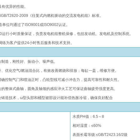
具有优异的性能。
05和GB/T2820-2009《往复式内燃机驱动的交流发电机组》标准。
位均通过了ISO9001或ISO9002认证。
00运行小时
质量保证，负责发电机组整机保修，包括发动机、发电机及控制系统。
网络为客户提供24小时售后服务和
技术支持
。
铁制造，刚性好、振动小、噪声低。
计、优化空气/燃油混合比，有效改善燃烧和排放；每缸一盖，维修方便。
精确控制气门和喷油正时，凸轮型线可减小冲击力，提高可靠性和耐久性。
造的整体式曲轴，圆角及轴颈的感应淬火工艺可保证曲轴疲劳强度更高。
金铸造技术，ω型头部和桶型裙部设计能补偿热胀冷缩，确保良好配合
水质PH值：
6.5
～
8
相对湿度：
≤
60%
表面长霉等级
:
≤GB/T2423.16
/2级