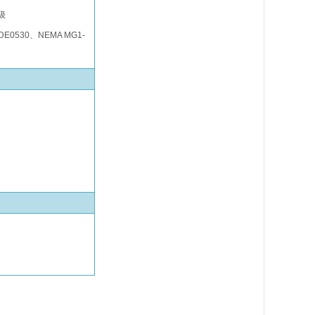
级
E0530、NEMA MG1-