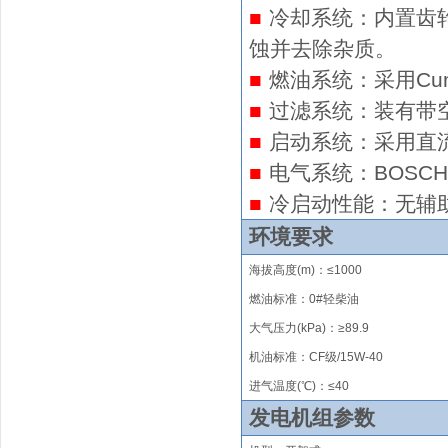
■
冷却系统：内置齿
蚀并去除杂质。
■
燃油系统：采用Cu
■
过滤系统：装有带
■
启动系统：采用直
■
电气系统：BOS
■
冷启动性能：无辅
环境要求
海拔高度
(m)
：
≤
1000
燃油标准：0#轻柴油
大气压力(kPa)：≥89.9
机油标准：CF级/15W-40
进气温度(℃)：
≤
40
发电机组参数