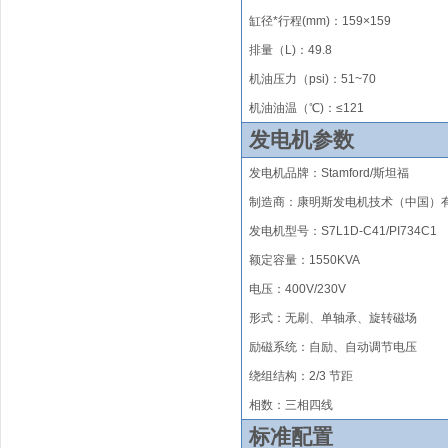
缸径*行程(mm)
：
1
59
×
159
排量（
L)
：
49.8
机油压力（psi)：
51~70
机油油温（℃)：≤121
发电机参数
发电机品牌
：
Stamford/
斯坦福
制造商：康明斯发电机技术（中国）
发电机型号：S7L1D-C41/PI734C1
额定容量：1550KVA
电压：400V/230V
形式
：无刷
、单轴承、旋转磁场
励磁系统
：
自励、自动调节电压
绕组结构
：
2/3 节距
相数：三相四线
标准配置