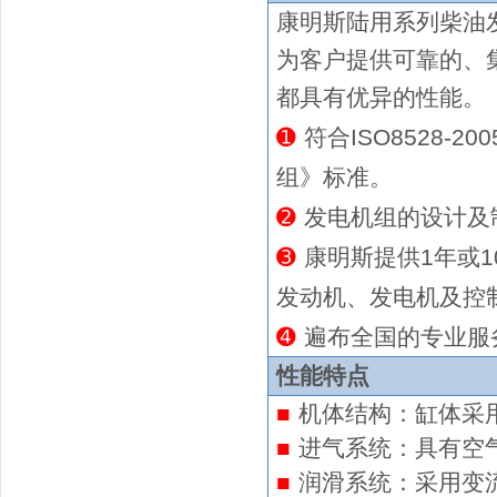
康明斯陆用系列
柴油
为客户提供可靠的、
都具有优异的性能。
➊
符合ISO8528-2
组》标准。
➋
发电机组的设计及制造
➌
康明斯提供
1年或1
发动机、发电机及控
➍
遍布全国的专业服
性能特点
■
机体结构：缸体采
■
进气系统：具有空
■
润滑系统：采用变