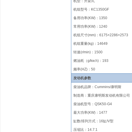
机型：开架式
机组型号
：
KC
1350GF
备用功率
(KW)
：
1350
常用功率
(KW)
：
1240
机组尺寸(mm)
：
6175×2286×2573
机组重量(kg)
：
14649
转速(r/min)
：
1500
燃油
耗（
g/kw.h)
：
193
频率
(HZ)
：
50
发动机参数
柴油机品牌
：
Cummins/
康明斯
制造商
：
重庆康明斯发动机有限公司
柴油机型号
：
QSK50-G
4
最大功率(KW)：1
477
缸数/排列方式
：
16
缸/
V型
压缩比
：
1
4.7
:1