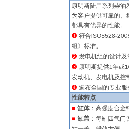
康明斯陆用系列
柴油
为客户提供可靠的、
都具有优异的性能。
➊
符合ISO8528-2
组》标准。
➋
发电机组的设计及制造
➌
康明斯提供
1年或1
发动机、发电机及控
➍
遍布全国的专业服
性能特点
■
缸体
：高强度合金
■
缸盖
：每缸四气门