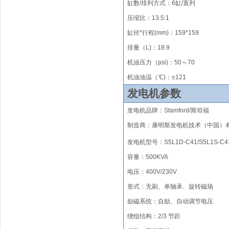
缸数/排列方式
：
6
缸/
直列
压缩比
：
1
3.5
:1
缸径*行程(mm)
：
1
59
*15
9
排量（
L)
：
18.9
机油压力（psi)：50
～
70
机油油温（℃)：≤121
发电机参数
发电机品牌
：
Stamford/
斯坦福
制造商：康明斯发电机技术（中国）
发电机型号：
S5L1D-C4
1/
S5L1S-C4
容量：500KVA
电压：400V/230V
形式
：无刷
、单轴承、旋转磁场
励磁系统
：
自励、自动调节电压
绕组结构
：
2/3 节距