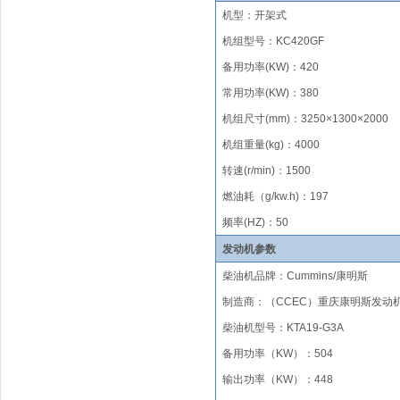
机型：开架式
机组型号
：
KC
420GF
备用功率
(KW)
：
420
常用功率
(KW)
：
380
机组尺寸(mm)
：
3
25
0×
13
00×
2000
机组重量(kg)
：
4000
转速(r/min)
：
1500
燃油
耗（
g/kw.h)
：
197
频率
(HZ)
：
50
发动机参数
柴油机品牌
：
Cummins/
康明斯
制造商：（
CCEC）重庆
康明斯发动
柴油机型号
：
KTA19-G3A
备用功率（KW）：504
输出功率（KW）：448