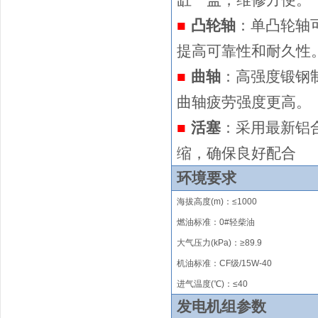
缸一盖，维修方便。
■
凸轮轴
：单凸轮轴
提高可靠性和耐久性
■
曲轴
：高强度锻钢
曲轴疲劳强度更高。
■
活塞
：采用最新铝
缩，确保良好配合
环境要求
海拔高度
(m)
：
≤
1000
燃油标准：0#轻柴油
大气压力(kPa)：≥89.9
机油标准：CF级/15W-40
进气温度(℃)：
≤
40
发电机组参数