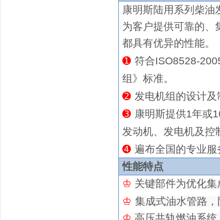
康明斯陆用系列
柴油
为客户提供可靠的、
都具有优异的性能。
➊
符合ISO8528-2
组》标准。
➋
发电机组的设计及制造
➌
康明斯提供
1年或1
发动机、发电机及控
➍
遍布全国的专业服
性能特点
♔
关键部件为优化集
♔
集成式油水管路，
♔
高压共轨燃油系统