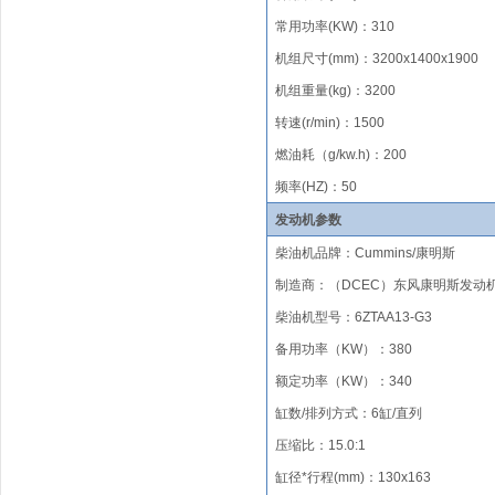
常用功率
(KW)
：
310
机组尺寸(mm)
：
3
20
0x1
40
0x19
00
机组重量(kg)
：
3200
转速(r/min)
：
1500
燃油
耗（
g/kw.h)
：
200
频率
(HZ)
：
50
发动机参数
柴油机品牌
：
Cummins/
康明斯
制造商：（
DCEC）东风
康明斯发动
柴油机型号
：
6ZTAA13-G3
备用功率（KW）：380
额定功率（KW）：340
缸数/排列方式
：
6
缸/
直列
压缩比
：
1
5.0
:1
缸径*行程(mm)
：
130x163