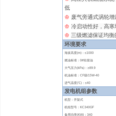
低
♔
废气旁通式涡轮增
♔
冷启动性好，高寒
♔
三级燃滤保证均衡
环境要求
海拔高度
(m)
：
≤
1000
燃油标准：0#轻柴油
大气压力(kPa)：≥89.9
机油标准：CF级/15W-40
进气温度(℃)：
≤
40
发电机组参数
机型：开架式
机组型号
：
KC
340GF
备用功率
(KW)
：
340