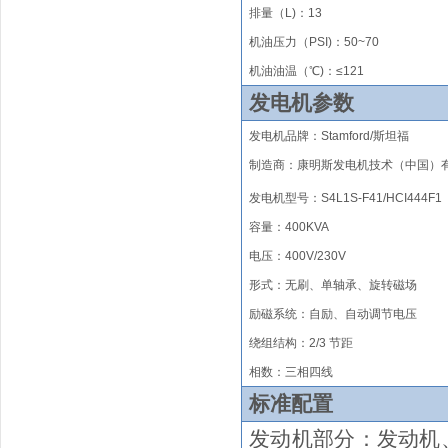
排量（
L)
：
13
机油压力（PSI)
：50~70
机油油温（℃)：≤121
发电机参数
发电机品牌
：
Stamford/
斯坦福
制造商：康明斯发电机技术（中国）
发电机型号：
S4L1S-F4
1/
HCI444F1
容量：400KVA
电压：400V/230V
形式
：无刷
、单轴承、旋转磁场
励磁系统
：
自励、自动调节电压
绕组结构
：
2/3 节距
相数：三相四线
标准配置
发动机部分：发动机