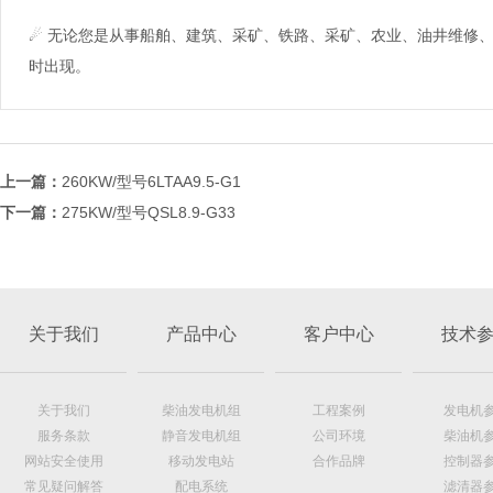
☄ 无论您是从事船舶、建筑、采矿、铁路、采矿、农业、油井维修
时出现。
上一篇：
260KW/型号6LTAA9.5-G1
下一篇：
275KW/型号QSL8.9-G33
关于我们
产品中心
客户中心
技术
关于我们
柴油发电机组
工程案例
发电机
服务条款
静音发电机组
公司环境
柴油机
网站安全使用
移动发电站
合作品牌
控制器
常见疑问解答
配电系统
滤清器