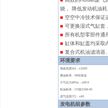
■
高效的Holset
烧，
降低发动机油耗
■
空空中冷技术保证
■
可更换湿式气缸套
■
所有机型零部件通
■
缸体和缸盖均采取
■
复合式机油滤清器
环境要求
海拔高度
(m)
：
≤
1000
燃油标准：0#轻柴油
大气压力(kPa)：≥89.9
机油标准：CF级/15W-40
进气温度(℃)：
≤
40
发电机组参数