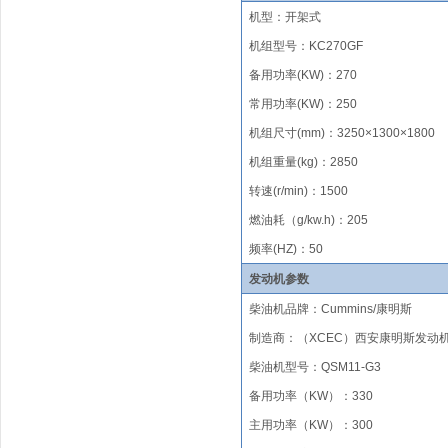
机型：开架式
机组型号
：
KC
270GF
备用功率
(KW)
：
270
常用功率
(KW)
：
250
机组尺寸(mm)
：
3
250
×1
300
×1
8
00
机组重量(kg)
：
2850
转速(r/min)
：
1500
燃油
耗（
g/kw.h)
：
205
频率
(HZ)
：
50
发动机参数
柴油机品牌
：
Cummins/
康明斯
制造商：（
XCEC）西安
康明斯发动
柴油机型号
：
QSM11-G3
备用功率（KW）：330
主用功率（KW）：300