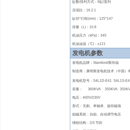
缸数/排列方式
：
6
缸/
直列
压缩比
：
1
6.2
:1
缸径*行程(mm)
：
1
25
*1
47
排量（
L)
：
10.8
机油压力（kPa)：345
机油油温（℃)：≤121
发电机参数
发电机品牌
：
Stamford/
斯坦福
制造商：康明斯发电机技术（中国）
发电机型号：
S4L1D-E41
S4L1S-E4
容量： 360KVA 350KVA 350K
电压：400V/230V
形式
：无刷
、单轴承、旋转磁场
励磁系统
：
自励、自动调节电压
绕组结构
：
2/3 节距