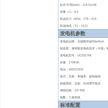
缸径*行程(mm)
：
1
16.5
x1
48
排量（
L)
：
9.5
机油压力（kPa)：27
6
～
414
机油油温（℃)：≤121
发电机参数
发电机品牌
：
无锡
斯坦福
/
Stanford
制造商：康明斯发电机技术（中国）
发电机型号：
UCDI274K
容量：275KVA
电压：400V/230V
形式
：无刷
、单轴承、旋转磁场
励磁系统
：
自励、自动调节电压
绕组结构
：
2/3 节距
相数：三相四线
标准配置