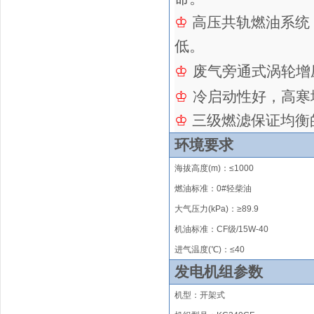
♔
高压共轨燃油系统
低
。
♔
废气旁通式涡轮增
♔
冷启动性好，高寒
♔
三级燃滤保证均衡
环境要求
海拔高度
(m)
：
≤
1000
燃油标准：0#轻柴油
大气压力(kPa)：≥89.9
机油标准：CF级/15W-40
进气温度(℃)：
≤
40
发电机组参数
机型：开架式