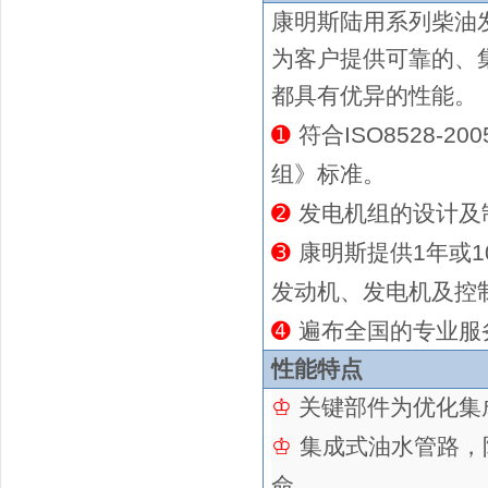
康明斯陆用系列
柴油
为客户提供可靠的、
都具有优异的性能。
➊
符合ISO8528-2
组》标准。
➋
发电机组的设计及制造
➌
康明斯提供
1年或1
发动机、发电机及控
➍
遍布全国的专业服
性能特点
♔
关键部件为优化集
♔
集成式油水管路，
命
。