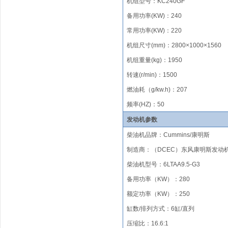
机组型号
：
KC
240GF
备用功率
(KW)
：
240
常用功率
(KW)
：
220
机组尺寸(mm)
：
2
8
00×1000×1
560
机组重量(kg)
：
1950
转速(r/min)
：
1500
燃油
耗（
g/kw.h)
：
207
频率
(HZ)
：
50
发动机参数
柴油机品牌
：
Cummins/
康明斯
制造商：（
DCEC）东风
康明斯发动
柴油机型号
：
6LTAA9.5-G3
备用功率（KW）：280
额定功率（KW）：250
缸数/排列方式
：
6
缸/
直列
压缩比
：
1
6.6
:1