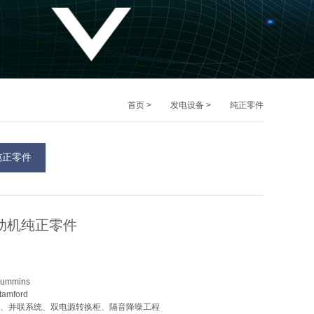
首页
>
发电设备
>
纯正零件
纯正零件
动机纯正零件
ummins
amford
、并联系统、双电源转换柜、隔音降噪工程