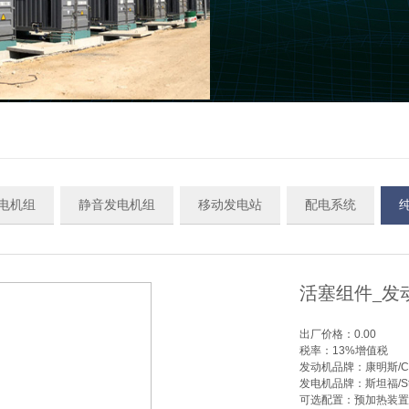
电机组
静音发电机组
移动发电站
配电系统
活塞组件_发
出厂价格：
0.00
税率：
13%增值税
发动机品牌：
康明斯/C
发电机品牌：
斯坦福/St
可选配置：
预加热装置