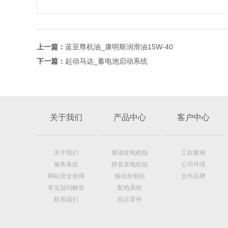
上一篇：
蓝至尊机油_康明斯润滑油15W-40
下一篇：
起动马达_蓄电池启动系统
关于我们
产品中心
客户中心
关于我们
柴油发电机组
工程案例
服务条款
静音发电机组
公司环境
网站安全使用
移动发电站
合作品牌
常见疑问解答
配电系统
联系我们
纯正零件