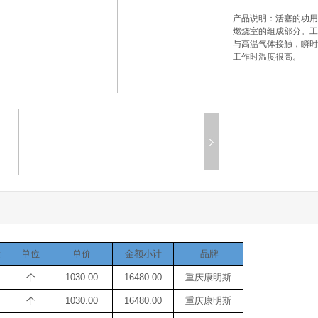
产品说明：
活塞的功用
燃烧室的组成部分。工
与高温气体接触，瞬时
工作时温度很高。
量
单位
单价
金额小计
品牌
个
1030.00
16480.00
重庆康明斯
个
1030.00
16480.00
重庆康明斯