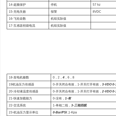
14-超频保护
停机
57 hz
15-充电失败
报警
8VDC
16-飞轮齿数
机组实际值
17-互感器初级电流
机组实际值
18-发电机极数
0，2，
4
，6，8
19机油压力传感器
0-开关闭合有效，1-开关打开有效，
3-VDO 0-
20-冷却液温度传感器
0-开关闭合有效，1-开关打开有效，
2-VDO 0
21-快速加载能力
0-没有，
1-有
22-交流系统
1-单相二线，
3-三相四线
23-机油压力显示单位
0-Bar/PSI
,1-Kpa