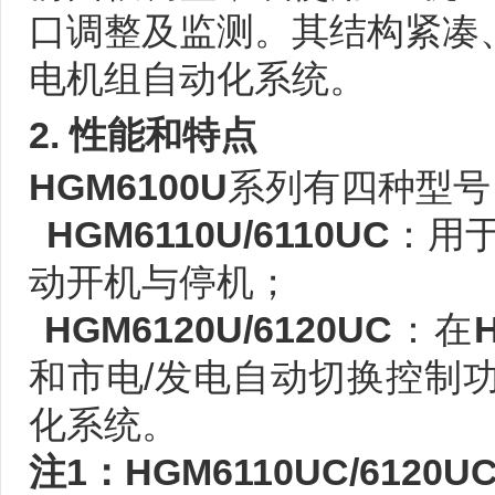
口调整及监测。其结构紧凑
电机组自动化系统。
2.
性能和特点
HGM6100U
系列有四种型号
HGM6110U
/
6110U
C
：用
动开机与停机；
HGM6120U
/
61
2
0U
C
：在
和市电/发电自动切换控制功
化系统。
注1：HGM6110UC/6120U