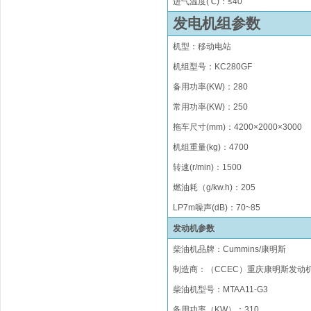
进气温度(℃)：
≤
40
发电机组参数
机型：移动电站
机组型号
：
KC
280GF
备用功率
(KW)
：
280
常用功率
(KW)
：
250
拖车
尺寸(mm)
：
4200×2000×3000
机组重量(kg)
：
4700
转速(r/min)
：
1500
燃油
耗（
g/kw.h)
：
205
LP
7
m
噪声(dB)：70~85
发动机参数
柴油机品牌
：
Cummins/
康明斯
制造商：（
CCEC）重庆
康明斯发动
柴油机型号
：
MTAA11-G3
备用功率（KW）：310