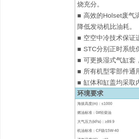
烧充分。
■
高效的Holset
降低发动机比油耗。
■
空空中冷技术保证
■
STC分别正时系
■
可更换湿式气缸套
■
所有机型零部件通
■
缸体和缸盖均采取
环境要求
海拔高度
(m)
：
≤
1000
燃油标准：0#轻柴油
大气压力(kPa)：≥89.9
机油标准：CF级/15W-40