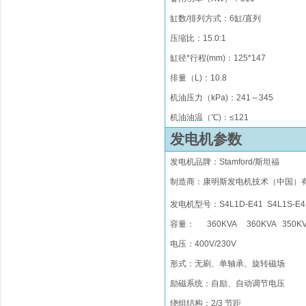
缸数/排列方式
：
6
缸/
直列
压缩比
：
1
5.0
:1
缸径*行程(mm)
：
1
25
*1
47
排量（
L)
：
10.8
机油压力（kPa)：241
～
345
机油油温（℃)：≤121
发电机参数
发电机品牌
：
Stamford/
斯坦福
制造商：康明斯发电机技术（中国）
发电机型号：
S4L1D-E41
S4L1S-E4
容量： 360KVA 360KVA 350K
电压：400V/230V
形式
：无刷
、单轴承、旋转磁场
励磁系统
：
自励、自动调节电压
绕组结构
：
2/3 节距